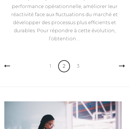
performance opérationnelle, améliorer leur
réactivité face aux fluctuations du marché et
développer des processus plus efficients et
durables. Pour répondre à cette évolution,
l’obtention …
Pagination
Page
Page
Page
1
2
3
des
publications