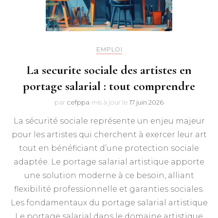
EMPLOI
La securite sociale des artistes en
portage salarial : tout comprendre
par
cefppa
mis à jour le
17 juin 2026
La sécurité sociale représente un enjeu majeur
pour les artistes qui cherchent à exercer leur art
tout en bénéficiant d’une protection sociale
adaptée. Le portage salarial artistique apporte
une solution moderne à ce besoin, alliant
flexibilité professionnelle et garanties sociales.
Les fondamentaux du portage salarial artistique
Le portage salarial dans le domaine artistique