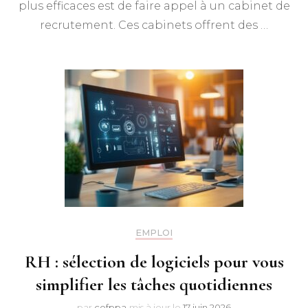
plus efficaces est de faire appel à un cabinet de
recrutement. Ces cabinets offrent des …
EMPLOI
RH : sélection de logiciels pour vous
simplifier les tâches quotidiennes
par
cefppa
mis à jour le
17 juin 2026