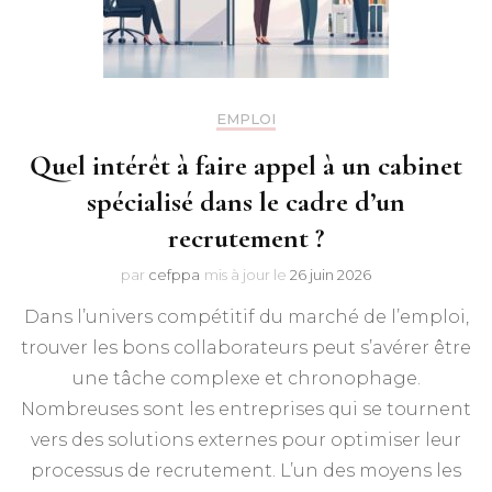
EMPLOI
Quel intérêt à faire appel à un cabinet
spécialisé dans le cadre d’un
recrutement ?
par
cefppa
mis à jour le
26 juin 2026
Dans l’univers compétitif du marché de l’emploi,
trouver les bons collaborateurs peut s’avérer être
une tâche complexe et chronophage.
Nombreuses sont les entreprises qui se tournent
vers des solutions externes pour optimiser leur
processus de recrutement. L’un des moyens les