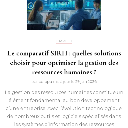
EMPLOI
Le comparatif SIRH : quelles solutions
choisir pour optimiser la gestion des
ressources humaines ?
par
cefppa
mis à jour le
29 juin 2026
La gestion des ressources humaines constitue un
élément fondamental au bon développement
d’une entreprise. Avec l’évolution technologique,
de nombreux outils et logiciels spécialisés dans
les systèmes d’information des ressources