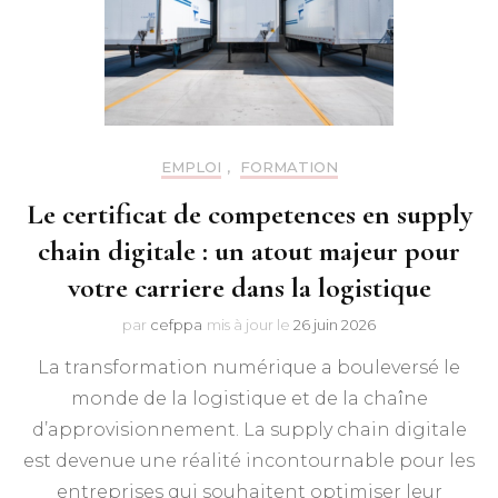
EMPLOI
,
FORMATION
Le certificat de competences en supply
chain digitale : un atout majeur pour
votre carriere dans la logistique
par
cefppa
mis à jour le
26 juin 2026
La transformation numérique a bouleversé le
monde de la logistique et de la chaîne
d’approvisionnement. La supply chain digitale
est devenue une réalité incontournable pour les
entreprises qui souhaitent optimiser leur