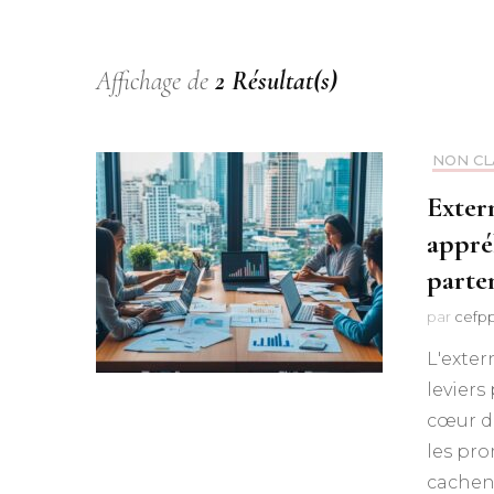
Affichage de
2 Résultat(s)
NON CL
Extern
appré
parte
par
cefp
L'exter
leviers
cœur de
les pro
cachent