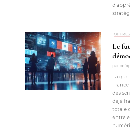
d'appr
straté
OFFRE
Le fu
démoc
par
cefp
La que
France
des scr
déjà fr
totale 
entre e
numéri