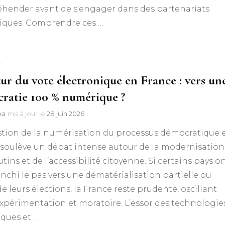
éhender avant de s'engager dans des partenariats
giques. Comprendre ces …
S
tur du vote électronique en France : vers un
ratie 100 % numérique ?
pa
mis à jour le
28 juin 2026
stion de la numérisation du processus démocratique 
 soulève un débat intense autour de la modernisation
utins et de l’accessibilité citoyenne. Si certains pays o
anchi le pas vers une dématérialisation partielle ou
de leurs élections, la France reste prudente, oscillant
xpérimentation et moratoire. L’essor des technologie
ques et …