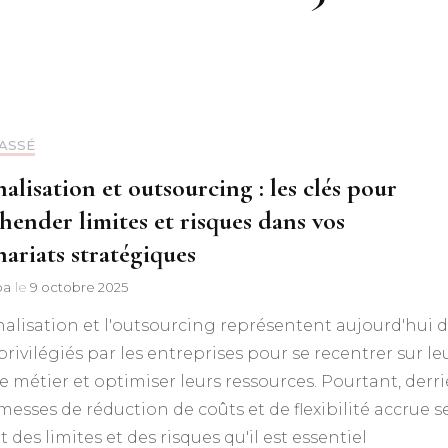
ASSÉ
alisation et outsourcing : les clés pour
hender limites et risques dans vos
nariats stratégiques
pa
le
9 octobre 2025
nalisation et l'outsourcing représentent aujourd'hui 
 privilégiés par les entreprises pour se recentrer sur le
 métier et optimiser leurs ressources. Pourtant, derri
messes de réduction de coûts et de flexibilité accrue s
 des limites et des risques qu'il est essentiel